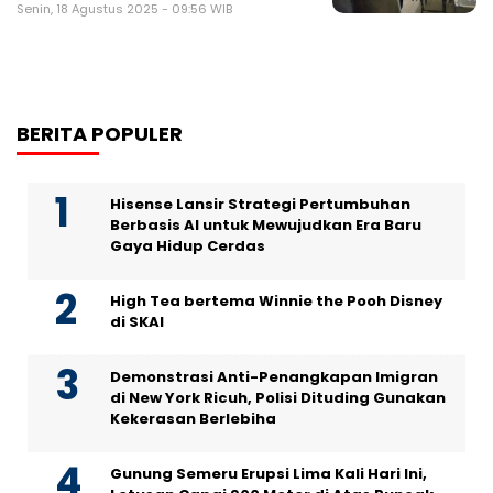
Senin, 18 Agustus 2025 - 09:56 WIB
BERITA POPULER
Hisense Lansir Strategi Pertumbuhan
Berbasis AI untuk Mewujudkan Era Baru
Gaya Hidup Cerdas
High Tea bertema Winnie the Pooh Disney
di SKAI
Demonstrasi Anti-Penangkapan Imigran
di New York Ricuh, Polisi Dituding Gunakan
Kekerasan Berlebiha
Gunung Semeru Erupsi Lima Kali Hari Ini,