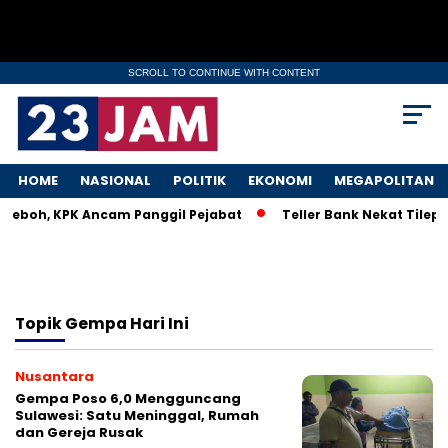
SCROLL TO CONTINUE WITH CONTENT
HOME
NASIONAL
POLITIK
EKONOMI
MEGAPOLITAN
 Heboh, KPK Ancam Panggil Pejabat
Teller Bank Nekat Tilep 
Topik
Gempa Hari Ini
Nusantara
Gempa Poso 6,0 Mengguncang
Sulawesi: Satu Meninggal, Rumah
dan Gereja Rusak