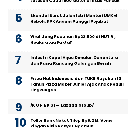
Letusan Capai 900 Meter di Atas Puncak
Skandal Surat Jalan Istri Menteri UMKM
Heboh, KPK Ancam Panggil Pejabat
Viral Uang Pecahan Rp22.500 di HUT RI,
Hoaks atau Fakta?
Industri Kapal Hijau Dimulai: Danantara
dan Rusia Rancang Galangan Bersih
Pizza Hut Indonesia dan TUKR Rayakan 10
Tahun Pizza Maker Junior Ajak Anak Peduli
Lingkungan
/K O R E K S I — Lazada Group/
Teller Bank Nekat Tilep Rp5,2 M, Vonis
Ringan Bikin Rakyat Ngamuk!