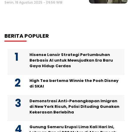
Senin, 18 Agustus 2025 - 09:56 WIB
BERITA POPULER
Hisense Lansir Strategi Pertumbuhan
Berbasis AI untuk Mewujudkan Era Baru
Gaya Hidup Cerdas
High Tea bertema Winnie the Pooh Disney
di SKAI
Demonstrasi Anti-Penangkapan Imigran
di New York Ricuh, Polisi Dituding Gunakan
Kekerasan Berlebiha
Gunung Semeru Erupsi Lima Kali Hari Ini,