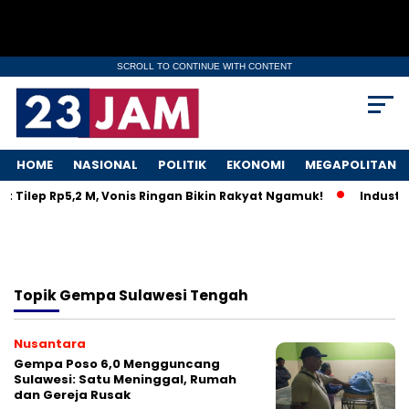
SCROLL TO CONTINUE WITH CONTENT
HOME
NASIONAL
POLITIK
EKONOMI
MEGAPOLITAN
t Tilep Rp5,2 M, Vonis Ringan Bikin Rakyat Ngamuk!
Industri
Topik
Gempa Sulawesi Tengah
Nusantara
Gempa Poso 6,0 Mengguncang
Sulawesi: Satu Meninggal, Rumah
dan Gereja Rusak