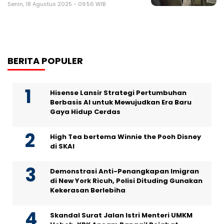
Senin, 18 Agustus 2025 - 09:56 WIB
BERITA POPULER
Hisense Lansir Strategi Pertumbuhan
Berbasis AI untuk Mewujudkan Era Baru
Gaya Hidup Cerdas
High Tea bertema Winnie the Pooh Disney
di SKAI
Demonstrasi Anti-Penangkapan Imigran
di New York Ricuh, Polisi Dituding Gunakan
Kekerasan Berlebiha
Skandal Surat Jalan Istri Menteri UMKM