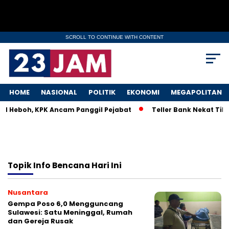
SCROLL TO CONTINUE WITH CONTENT
HOME
NASIONAL
POLITIK
EKONOMI
MEGAPOLITAN
KM Heboh, KPK Ancam Panggil Pejabat
Teller Bank Nekat Tile
Topik
Info Bencana Hari Ini
Nusantara
Gempa Poso 6,0 Mengguncang
Sulawesi: Satu Meninggal, Rumah
dan Gereja Rusak