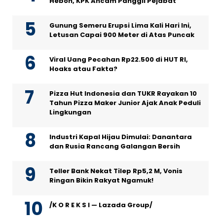
Heboh, KPK Ancam Panggil Pejabat
Gunung Semeru Erupsi Lima Kali Hari Ini,
Letusan Capai 900 Meter di Atas Puncak
Viral Uang Pecahan Rp22.500 di HUT RI,
Hoaks atau Fakta?
Pizza Hut Indonesia dan TUKR Rayakan 10
Tahun Pizza Maker Junior Ajak Anak Peduli
Lingkungan
Industri Kapal Hijau Dimulai: Danantara
dan Rusia Rancang Galangan Bersih
Teller Bank Nekat Tilep Rp5,2 M, Vonis
Ringan Bikin Rakyat Ngamuk!
/K O R E K S I — Lazada Group/