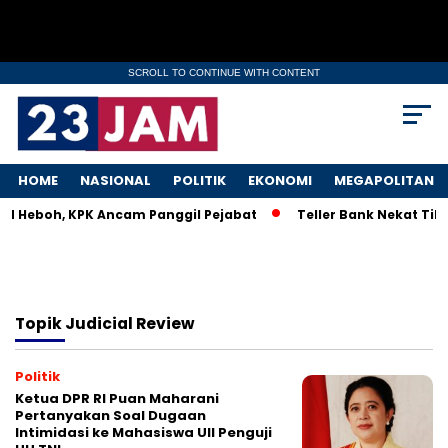
SCROLL TO CONTINUE WITH CONTENT
HOME
NASIONAL
POLITIK
EKONOMI
MEGAPOLITAN
KM Heboh, KPK Ancam Panggil Pejabat
Teller Bank Nekat Tile
Topik
Judicial Review
Politik
Ketua DPR RI Puan Maharani
Pertanyakan Soal Dugaan
Intimidasi ke Mahasiswa UII Penguji