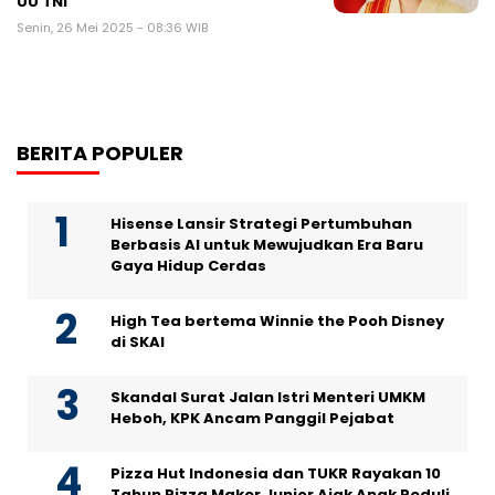
UU TNI
Senin, 26 Mei 2025 - 08:36 WIB
BERITA POPULER
Hisense Lansir Strategi Pertumbuhan
Berbasis AI untuk Mewujudkan Era Baru
Gaya Hidup Cerdas
High Tea bertema Winnie the Pooh Disney
di SKAI
Skandal Surat Jalan Istri Menteri UMKM
Heboh, KPK Ancam Panggil Pejabat
Pizza Hut Indonesia dan TUKR Rayakan 10
Tahun Pizza Maker Junior Ajak Anak Peduli