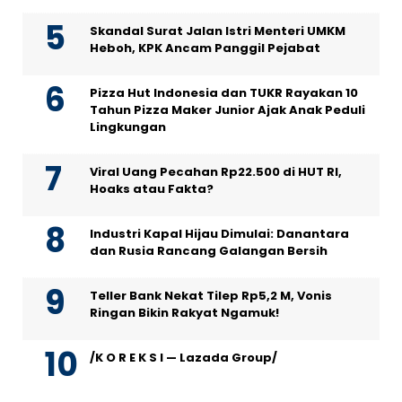
Skandal Surat Jalan Istri Menteri UMKM
Heboh, KPK Ancam Panggil Pejabat
Pizza Hut Indonesia dan TUKR Rayakan 10
Tahun Pizza Maker Junior Ajak Anak Peduli
Lingkungan
Viral Uang Pecahan Rp22.500 di HUT RI,
Hoaks atau Fakta?
Industri Kapal Hijau Dimulai: Danantara
dan Rusia Rancang Galangan Bersih
Teller Bank Nekat Tilep Rp5,2 M, Vonis
Ringan Bikin Rakyat Ngamuk!
/K O R E K S I — Lazada Group/