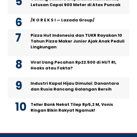
Letusan Capai 900 Meter di Atas Puncak
/K O R E K S I — Lazada Group/
Pizza Hut Indonesia dan TUKR Rayakan 10
Tahun Pizza Maker Junior Ajak Anak Peduli
Lingkungan
Viral Uang Pecahan Rp22.500 di HUT RI,
Hoaks atau Fakta?
Industri Kapal Hijau Dimulai: Danantara
dan Rusia Rancang Galangan Bersih
Teller Bank Nekat Tilep Rp5,2 M, Vonis
Ringan Bikin Rakyat Ngamuk!