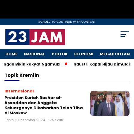
SCROLL TO CONTINUE WITH CONTENT
HOME
NASIONAL
POLITIK
EKONOMI
MEGAPOLITAN
 Ringan Bikin Rakyat Ngamuk!
Industri Kapal Hijau Dimulai:
Topik
Kremlin
Internasional
Presiden Suriah Bashar al-
Assaddan dan Anggota
Keluarganya Dikabarkan Telah Tiba
di Moskow
Senin, 9 Desember 2024 - 17:57 WIB