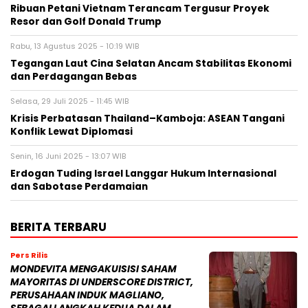
Ribuan Petani Vietnam Terancam Tergusur Proyek
Resor dan Golf Donald Trump
Rabu, 13 Agustus 2025 - 10:19 WIB
Tegangan Laut Cina Selatan Ancam Stabilitas Ekonomi
dan Perdagangan Bebas
Selasa, 29 Juli 2025 - 11:45 WIB
Krisis Perbatasan Thailand–Kamboja: ASEAN Tangani
Konflik Lewat Diplomasi
Senin, 16 Juni 2025 - 13:07 WIB
Erdogan Tuding Israel Langgar Hukum Internasional
dan Sabotase Perdamaian
BERITA TERBARU
Pers Rilis
MONDEVITA MENGAKUISISI SAHAM
MAYORITAS DI UNDERSCORE DISTRICT,
PERUSAHAAN INDUK MAGLIANO,