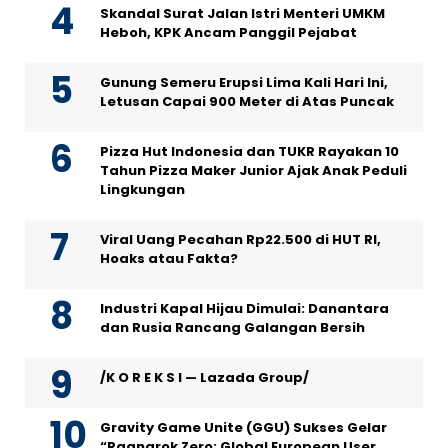
Skandal Surat Jalan Istri Menteri UMKM
Heboh, KPK Ancam Panggil Pejabat
Gunung Semeru Erupsi Lima Kali Hari Ini,
Letusan Capai 900 Meter di Atas Puncak
Pizza Hut Indonesia dan TUKR Rayakan 10
Tahun Pizza Maker Junior Ajak Anak Peduli
Lingkungan
Viral Uang Pecahan Rp22.500 di HUT RI,
Hoaks atau Fakta?
Industri Kapal Hijau Dimulai: Danantara
dan Rusia Rancang Galangan Bersih
/K O R E K S I — Lazada Group/
Gravity Game Unite (GGU) Sukses Gelar
“Ragnarok Zero: Global European User