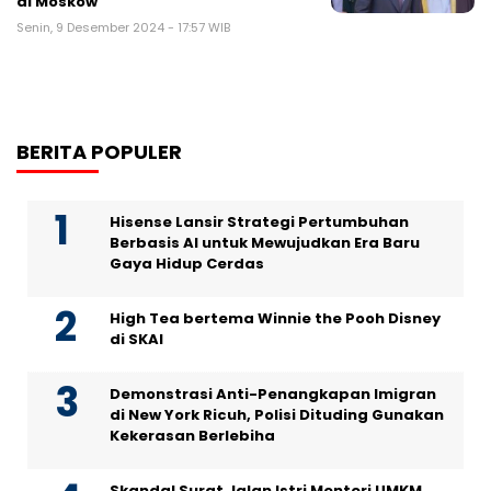
di Moskow
Senin, 9 Desember 2024 - 17:57 WIB
BERITA POPULER
Hisense Lansir Strategi Pertumbuhan
Berbasis AI untuk Mewujudkan Era Baru
Gaya Hidup Cerdas
High Tea bertema Winnie the Pooh Disney
di SKAI
Demonstrasi Anti-Penangkapan Imigran
di New York Ricuh, Polisi Dituding Gunakan
Kekerasan Berlebiha
Skandal Surat Jalan Istri Menteri UMKM