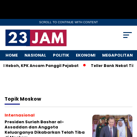
SCROLL TO CONTINUE WITH CONTENT
HOME
NASIONAL
POLITIK
EKONOMI
MEGAPOLITAN
KM Heboh, KPK Ancam Panggil Pejabat
Teller Bank Nekat Tile
Topik
Moskow
Internasional
Presiden Suriah Bashar al-
Assaddan dan Anggota
Keluarganya Dikabarkan Telah Tiba