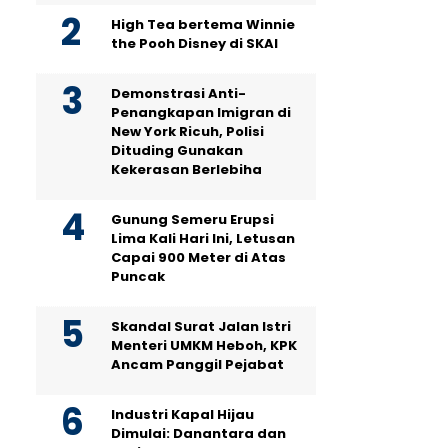
High Tea bertema Winnie
the Pooh Disney di SKAI
Demonstrasi Anti-
Penangkapan Imigran di
New York Ricuh, Polisi
Dituding Gunakan
Kekerasan Berlebiha
Gunung Semeru Erupsi
Lima Kali Hari Ini, Letusan
Capai 900 Meter di Atas
Puncak
Skandal Surat Jalan Istri
Menteri UMKM Heboh, KPK
Ancam Panggil Pejabat
Industri Kapal Hijau
Dimulai: Danantara dan