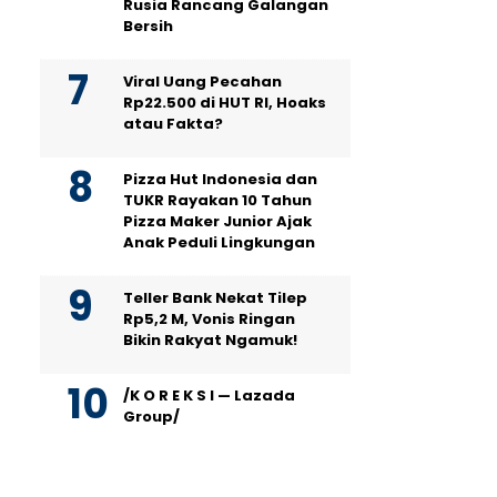
Rusia Rancang Galangan
Bersih
Viral Uang Pecahan
Rp22.500 di HUT RI, Hoaks
atau Fakta?
Pizza Hut Indonesia dan
TUKR Rayakan 10 Tahun
Pizza Maker Junior Ajak
Anak Peduli Lingkungan
Teller Bank Nekat Tilep
Rp5,2 M, Vonis Ringan
Bikin Rakyat Ngamuk!
/K O R E K S I — Lazada
Group/