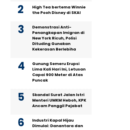
High Tea bertema Winnie
the Pooh Disney di SKAI
Demonstrasi Anti-
Penangkapan Imigran di
New York Ricuh, Polisi
Dituding Gunakan
Kekerasan Berlebiha
Gunung Semeru Erupsi
Lima Kali Hari Ini, Letusan
Capai 900 Meter di Atas
Puncak
Skandal Surat Jalan Istri
Menteri UMKM Heboh, KPK
Ancam Panggil Pejabat
Industri Kapal Hijau
Dimulai: Danantara dan