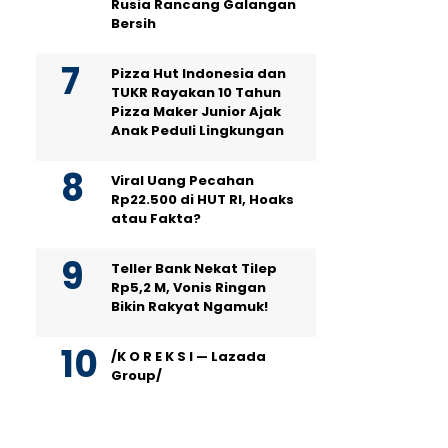
Rusia Rancang Galangan
Bersih
Pizza Hut Indonesia dan
TUKR Rayakan 10 Tahun
Pizza Maker Junior Ajak
Anak Peduli Lingkungan
Viral Uang Pecahan
Rp22.500 di HUT RI, Hoaks
atau Fakta?
Teller Bank Nekat Tilep
Rp5,2 M, Vonis Ringan
Bikin Rakyat Ngamuk!
/K O R E K S I — Lazada
Group/