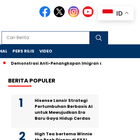
ID
NAL
PERS RILIS
VIDEO
Demonstrasi Anti-Penangkapan Imigran di New York Ricuh, Pol
BERITA POPULER
Hisense Lansir Strategi
Pertumbuhan Berbasis AI
untuk Mewujudkan Era
Baru Gaya Hidup Cerdas
High Tea bertema Winnie
the Pooh Disney di SKAI