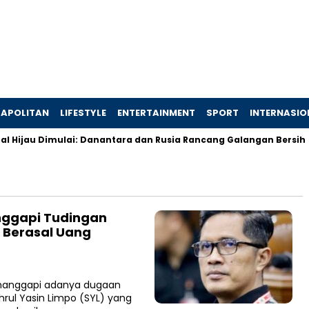
APOLITAN
LIFESTYLE
ENTERTAINMENT
SPORT
INTERNASIO
l Hijau Dimulai: Danantara dan Rusia Rancang Galangan Bersih
nggapi Tudingan
 Berasal Uang
enanggapi adanya dugaan
hrul Yasin Limpo (SYL) yang