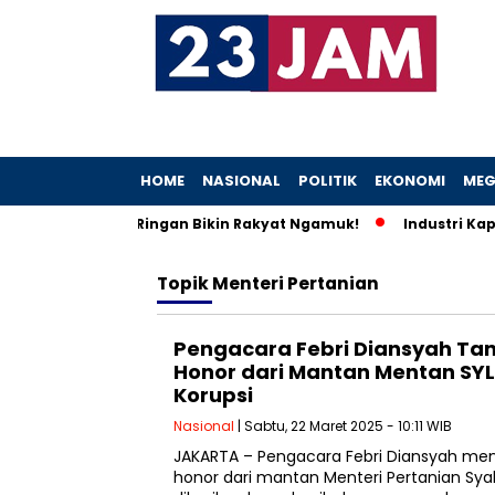
HOME
NASIONAL
POLITIK
EKONOMI
MEG
ep Rp5,2 M, Vonis Ringan Bikin Rakyat Ngamuk!
Industri Kapa
Topik
Menteri Pertanian
Pengacara Febri Diansyah Ta
Honor dari Mantan Mentan SYL
Korupsi
Nasional
| Sabtu, 22 Maret 2025 - 10:11 WIB
JAKARTA – Pengacara Febri Diansyah m
honor dari mantan Menteri Pertanian Sya