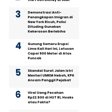
Demonstrasi Anti-
Penangkapan Imigran di
New York Ricuh, Polisi
Dituding Gunakan
Kekerasan Berlebiha
Gunung Semeru Erupsi
Lima Kali Hari Ini, Letusan
Capai 900 Meter di Atas
Puncak
Skandal Surat Jalan Istri
Menteri UMKM Heboh, KPK
Ancam Panggil Pejabat
Viral Uang Pecahan
Rp22.500 di HUT RI, Hoaks
atau Fakta?