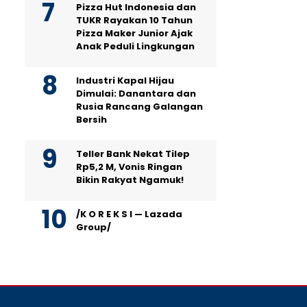
Pizza Hut Indonesia dan
TUKR Rayakan 10 Tahun
Pizza Maker Junior Ajak
Anak Peduli Lingkungan
Industri Kapal Hijau
Dimulai: Danantara dan
Rusia Rancang Galangan
Bersih
Teller Bank Nekat Tilep
Rp5,2 M, Vonis Ringan
Bikin Rakyat Ngamuk!
/K O R E K S I — Lazada
Group/