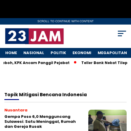
SCROLL TO CONTINUE WITH CONTENT
HOME
NASIONAL
POLITIK
EKONOMI
MEGAPOLITAN
 Heboh, KPK Ancam Panggil Pejabat
Teller Bank Nekat Tilep R
Topik
Mitigasi Bencana Indonesia
Nusantara
Gempa Poso 6,0 Mengguncang
Sulawesi: Satu Meninggal, Rumah
dan Gereja Rusak