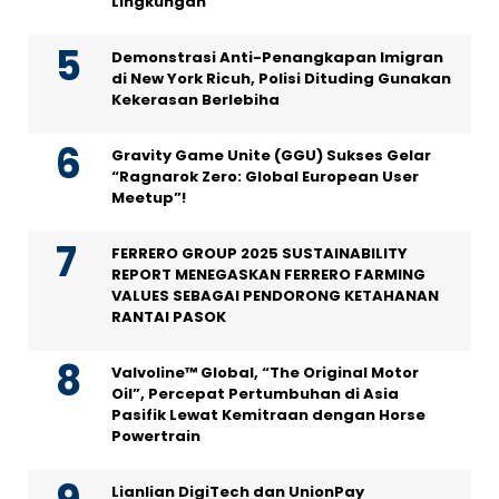
Lingkungan
Demonstrasi Anti-Penangkapan Imigran
di New York Ricuh, Polisi Dituding Gunakan
Kekerasan Berlebiha
Gravity Game Unite (GGU) Sukses Gelar
“Ragnarok Zero: Global European User
Meetup”!
FERRERO GROUP 2025 SUSTAINABILITY
REPORT MENEGASKAN FERRERO FARMING
VALUES SEBAGAI PENDORONG KETAHANAN
RANTAI PASOK
Valvoline™ Global, “The Original Motor
Oil”, Percepat Pertumbuhan di Asia
Pasifik Lewat Kemitraan dengan Horse
Powertrain
Lianlian DigiTech dan UnionPay