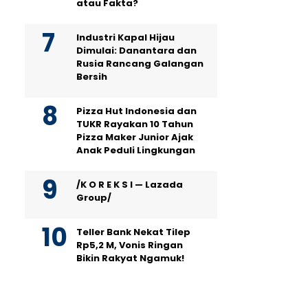
atau Fakta?
Industri Kapal Hijau
Dimulai: Danantara dan
Rusia Rancang Galangan
Bersih
Pizza Hut Indonesia dan
TUKR Rayakan 10 Tahun
Pizza Maker Junior Ajak
Anak Peduli Lingkungan
/K O R E K S I — Lazada
Group/
Teller Bank Nekat Tilep
Rp5,2 M, Vonis Ringan
Bikin Rakyat Ngamuk!