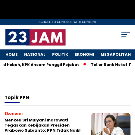
SCROLL TO CONTINUE WITH CONTENT
HOME
NASIONAL
POLITIK
EKONOMI
MEGAPOLITAN
MKM Heboh, KPK Ancam Panggil Pejabat
Teller Bank Nekat Tile
Topik
PPN
Ekonomi
Menkeu Sri Mulyani Indrawati
Tegaskan Kebijakan Presiden
Prabowo Subianto: PPN Tidak Naik!