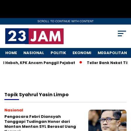
SCROLL TO CONTINUE WITH CONTENT
HOME
NASIONAL
POLITIK
EKONOMI
MEGAPOLITAN
KM Heboh, KPK Ancam Panggil Pejabat
Teller Bank Nekat Tile
Topik
Syahrul Yasin Limpo
Nasional
Pengacara Febri Diansyah
Tanggapi Tudingan Honor dari
Mantan Mentan SYL Berasal Uang