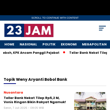
SCROLL TO CONTINUE WITH CONTENT
HOME
NASIONAL
POLITIK
EKONOMI
MEGAPOLITAN
 Heboh, KPK Ancam Panggil Pejabat
Teller Bank Nekat Tilep 
Topik
Weny Aryanti Bobol Bank
Nusantara
Teller Bank Nekat Tilep Rp5,2 M,
Vonis Ringan Bikin Rakyat Ngamuk!
Senin, 7 Juli 2025 - 08:05 WIB