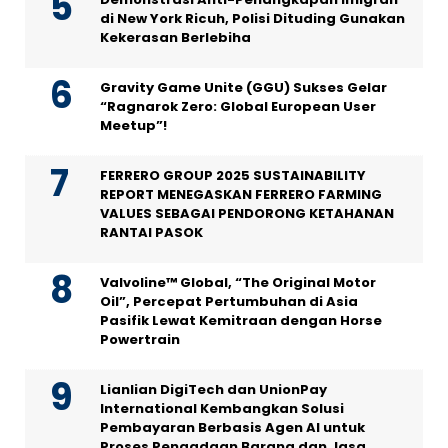
di New York Ricuh, Polisi Dituding Gunakan
Kekerasan Berlebiha
Gravity Game Unite (GGU) Sukses Gelar
“Ragnarok Zero: Global European User
Meetup”!
FERRERO GROUP 2025 SUSTAINABILITY
REPORT MENEGASKAN FERRERO FARMING
VALUES SEBAGAI PENDORONG KETAHANAN
RANTAI PASOK
Valvoline™ Global, “The Original Motor
Oil”, Percepat Pertumbuhan di Asia
Pasifik Lewat Kemitraan dengan Horse
Powertrain
Lianlian DigiTech dan UnionPay
International Kembangkan Solusi
Pembayaran Berbasis Agen AI untuk
Proses Pengadaan Barang dan Jasa