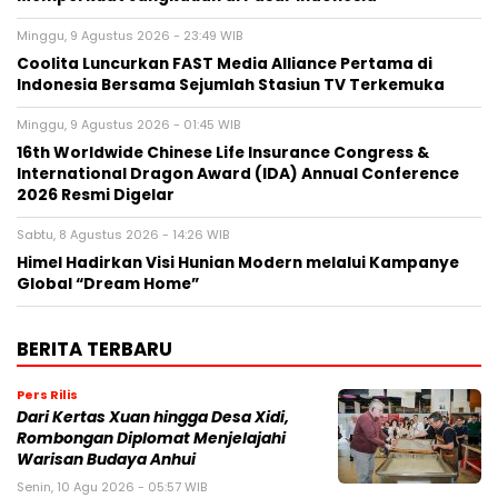
Minggu, 9 Agustus 2026 - 23:49 WIB
Coolita Luncurkan FAST Media Alliance Pertama di
Indonesia Bersama Sejumlah Stasiun TV Terkemuka
Minggu, 9 Agustus 2026 - 01:45 WIB
16th Worldwide Chinese Life Insurance Congress &
International Dragon Award (IDA) Annual Conference
2026 Resmi Digelar
Sabtu, 8 Agustus 2026 - 14:26 WIB
Himel Hadirkan Visi Hunian Modern melalui Kampanye
Global “Dream Home”
BERITA TERBARU
Pers Rilis
Dari Kertas Xuan hingga Desa Xidi,
Rombongan Diplomat Menjelajahi
Warisan Budaya Anhui
Senin, 10 Agu 2026 - 05:57 WIB