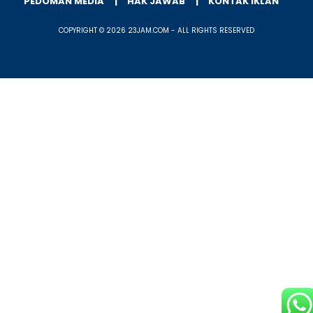
PEDOMAN MEDIA
HAK JAWAB
KONTAK IKLAN
COPYRIGHT © 2026 23JAM.COM - ALL RIGHTS RESERVED