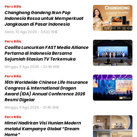
Pers Rilis
Changhong Gandeng Ikon Pop
Indonesia Rossa untuk Memperkuat
Jangkauan di Pasar Indonesia
Senin, 10 Agu 2026 - 04:22 WIB
Pers Rilis
Coolita Luncurkan FAST Media Alliance
Pertama di Indonesia Bersama
Sejumlah Stasiun TV Terkemuka
Minggu, 9 Agu 2026 - 23:49 WIB
Pers Rilis
16th Worldwide Chinese Life Insurance
Congress & International Dragon
Award (IDA) Annual Conference 2026
Resmi Digelar
Minggu, 9 Agu 2026 - 01:45 WIB
Pers Rilis
Himel Hadirkan Visi Hunian Modern
melalui Kampanye Global “Dream
Home”