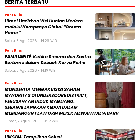
BERITA TERBARU
Pers Rilis
Himel Hadirkan Visi Hunian Modern
melalui Kampanye Global “Dream
Home”
Sabtu, 8 Agu 2026 - 14:26 WIB
Pers Rilis
FAMILIARITÉ: Ketika Sinema dan Sastra
Bertemu dalam Sebuah Karya Puitis
Sabtu, 8 Agu 2026 - 14:19 WIB
Pers Rilis
MONDEVITA MENGAKUISISI SAHAM
MAYORITAS DI UNDERSCORE DISTRICT,
PERUSAHAAN INDUK MAGLIANO,
SEBAGAI LANGKAH KEDUA DALAM
MEMBANGUN PLATFORM MEREK MEWAH ITALIA BARU
Jumat, 7 Agu 2026 - 09:32 WIB
Pers Rilis
HIKSEMI Tampilkan Solusi