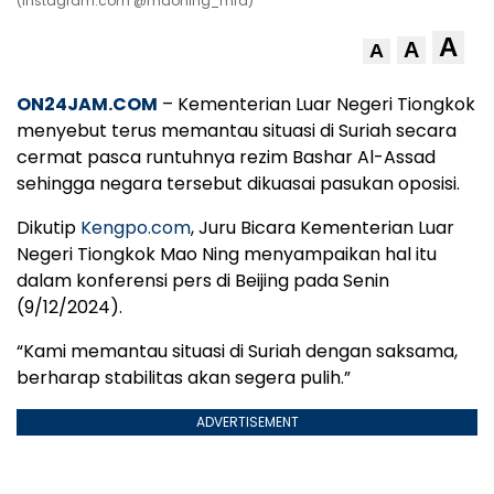
(Instagram.com @maoning_mfa)
A
A
A
ON24JAM.COM
– Kementerian Luar Negeri Tiongkok
menyebut terus memantau situasi di Suriah secara
cermat pasca runtuhnya rezim Bashar Al-Assad
sehingga negara tersebut dikuasai pasukan oposisi.
Dikutip
Kengpo.com
, Juru Bicara Kementerian Luar
Negeri Tiongkok Mao Ning menyampaikan hal itu
dalam konferensi pers di Beijing pada Senin
(9/12/2024).
“Kami memantau situasi di Suriah dengan saksama,
berharap stabilitas akan segera pulih.”
ADVERTISEMENT