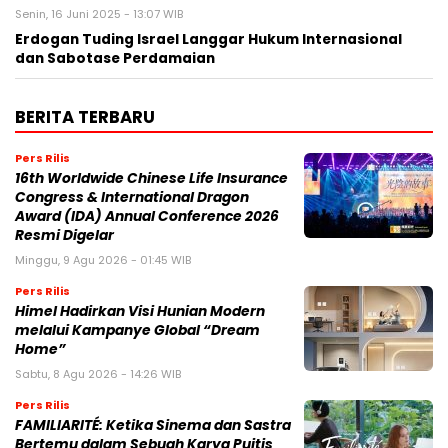
Senin, 16 Juni 2025 - 13:07 WIB
Erdogan Tuding Israel Langgar Hukum Internasional
dan Sabotase Perdamaian
BERITA TERBARU
Pers Rilis
16th Worldwide Chinese Life Insurance
Congress & International Dragon
Award (IDA) Annual Conference 2026
Resmi Digelar
Minggu, 9 Agu 2026 - 01:45 WIB
Pers Rilis
Himel Hadirkan Visi Hunian Modern
melalui Kampanye Global “Dream
Home”
Sabtu, 8 Agu 2026 - 14:26 WIB
Pers Rilis
FAMILIARITÉ: Ketika Sinema dan Sastra
Bertemu dalam Sebuah Karya Puitis