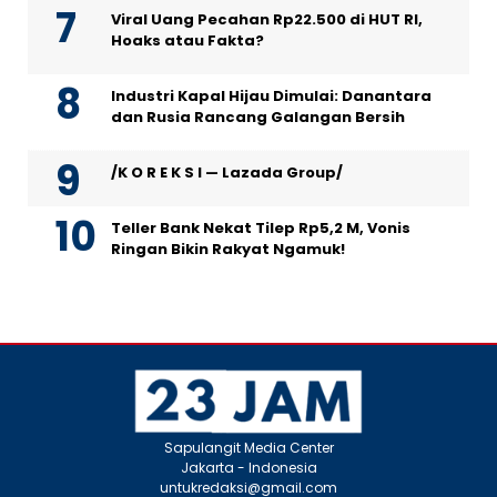
Viral Uang Pecahan Rp22.500 di HUT RI,
Hoaks atau Fakta?
Industri Kapal Hijau Dimulai: Danantara
dan Rusia Rancang Galangan Bersih
/K O R E K S I — Lazada Group/
Teller Bank Nekat Tilep Rp5,2 M, Vonis
Ringan Bikin Rakyat Ngamuk!
Sapulangit Media Center
Jakarta - Indonesia
untukredaksi@gmail.com