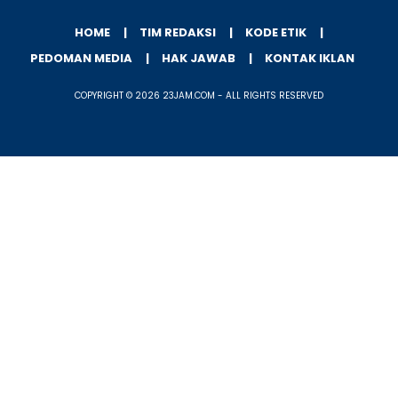
HOME
TIM REDAKSI
KODE ETIK
PEDOMAN MEDIA
HAK JAWAB
KONTAK IKLAN
COPYRIGHT © 2026 23JAM.COM - ALL RIGHTS RESERVED