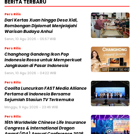
BERITA TERBARU
Pers Rilis
Dari Kertas Xuan hingga Desa Xidi,
Rombongan Diplomat Menjelajahi
Warisan Budaya Anhui
Senin, 10 Agu 2026 - 05:57 WIB
Pers Rilis
Changhong Gandeng Ikon Pop
Indonesia Rossa untuk Memperkuat
Jangkauan di Pasar Indonesia
Senin, 10 Agu 2026 - 04:22 WIB
Pers Rilis
Coolita Luncurkan FAST Media Alliance
Pertama di Indonesia Bersama
Sejumlah Stasiun TV Terkemuka
Minggu, 9 Agu 2026 - 23:49 WIB
Pers Rilis
16th Worldwide Chinese Life Insurance
Congress & International Dragon
Award (IDA) Annual Conference 2026