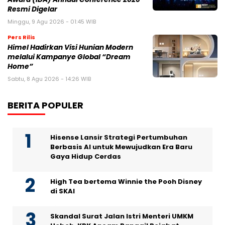
Resmi Digelar
Minggu, 9 Agu 2026 - 01:45 WIB
Pers Rilis
Himel Hadirkan Visi Hunian Modern
melalui Kampanye Global “Dream
Home”
Sabtu, 8 Agu 2026 - 14:26 WIB
BERITA POPULER
Hisense Lansir Strategi Pertumbuhan
Berbasis AI untuk Mewujudkan Era Baru
Gaya Hidup Cerdas
High Tea bertema Winnie the Pooh Disney
di SKAI
Skandal Surat Jalan Istri Menteri UMKM