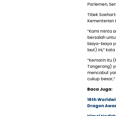
Parlemen, Sen
Titiek Soehar
Kementerian K
“Kami minta a
bersalah untu
biaya-biaya 
laut) ini,” kata
“Kemarin itu 
Tangerang) y
mencabut yang
cukup besar,”
Baca Juga:
16th Worldwi
Dragon Award