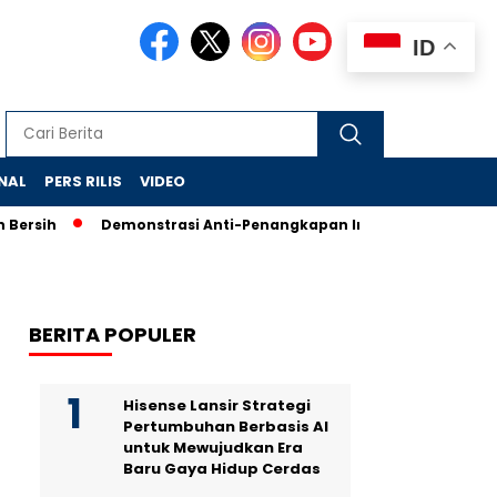
ID
NAL
PERS RILIS
VIDEO
h
Demonstrasi Anti-Penangkapan Imigran di New York Ricuh, 
BERITA POPULER
Hisense Lansir Strategi
Pertumbuhan Berbasis AI
untuk Mewujudkan Era
Baru Gaya Hidup Cerdas