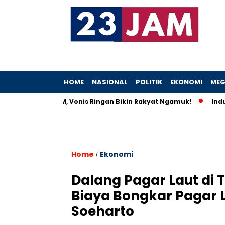
HOME
NASIONAL
POLITIK
EKONOMI
MEG
Tilep Rp5,2 M, Vonis Ringan Bikin Rakyat Ngamuk!
Industri K
Home
Ekonomi
/
Dalang Pagar Laut di 
Biaya Bongkar Pagar La
Soeharto