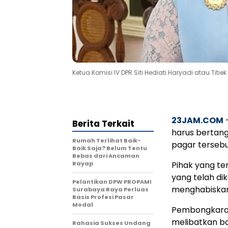
Ketua Komisi IV DPR Siti Hediati Haryadi atau Titi
23JAM.COM
–
Berita Terkait
harus bertan
Rumah Terlihat Baik-
pagar tersebu
Baik Saja? Belum Tentu
Bebas dari Ancaman
Rayap
Pihak yang te
yang telah d
Pelantikan DPW PROPAMI
menghabiskan
Surabaya Raya Perluas
Basis Profesi Pasar
Modal
Pembongkaran 
melibatkan ba
Rahasia Sukses Undang