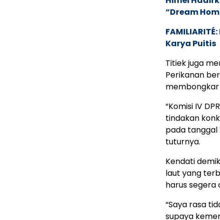
Himel Hadirk
“Dream Hom
FAMILIARITÉ
Karya Puitis
Titiek juga m
Perikanan ber
membongkar pa
“Komisi IV DP
tindakan kon
pada tanggal 
tuturnya.
Kendati demi
laut yang ter
harus segera 
“Saya rasa ti
supaya kement