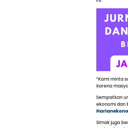
ini.”
“Kami minta 
karena masyar
Sempatkan un
ekonomi dan b
Harianekon
Simak juga ber