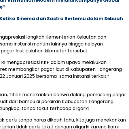
an Visi Hunian Modern melalui Kampanye Global
e”
: Ketika Sinema dan Sastra Bertemu dalam Sebuah
engapresiasi langkah Kementerian Kelautan dan
sama instansi maritim lainnya hingga nelayan
gar laut puluhan kilometer tersebut.
R RI mengapresiasi KKP dalam upaya melakukan
kret membongkar pagar laut di Kabupaten Tangerang
22 Januari 2025 bersama-sama instansi terkait,”
kian, Titiek menekankan bahwa dalang pemasang pagar
buat dari bambu di perairan Kabupaten Tangerang
diungkap, tanpa takut terhadap oligarki.
dak perlu tanpa harus dikasih tahu, kita juga menekankan
erian tidak perlu takut dengan oligarki karena kami