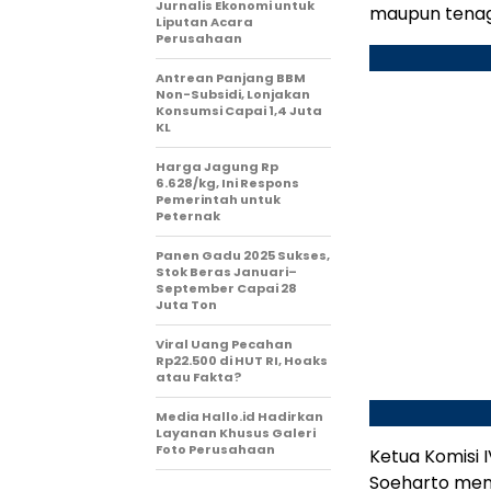
Jurnalis Ekonomi untuk
maupun tenag
Liputan Acara
Perusahaan
Antrean Panjang BBM
Non-Subsidi, Lonjakan
Konsumsi Capai 1,4 Juta
KL
Harga Jagung Rp
6.628/kg, Ini Respons
Pemerintah untuk
Peternak
Panen Gadu 2025 Sukses,
Stok Beras Januari–
September Capai 28
Juta Ton
Viral Uang Pecahan
Rp22.500 di HUT RI, Hoaks
atau Fakta?
Media Hallo.id Hadirkan
Layanan Khusus Galeri
Foto Perusahaan
Ketua Komisi I
Soeharto mene