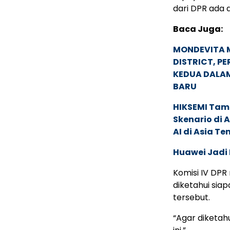
dari DPR ada d
Baca Juga:
MONDEVITA 
DISTRICT, P
KEDUA DALA
BARU
HIKSEMI Tam
Skenario di
AI di Asia T
Huawei Jadi
Komisi IV DPR
diketahui sia
tersebut.
“Agar diketah