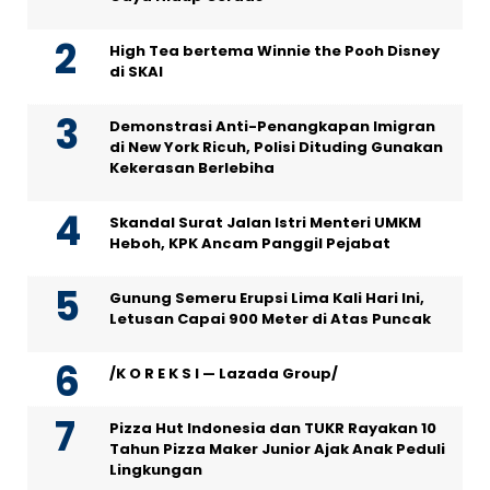
High Tea bertema Winnie the Pooh Disney
di SKAI
Demonstrasi Anti-Penangkapan Imigran
di New York Ricuh, Polisi Dituding Gunakan
Kekerasan Berlebiha
Skandal Surat Jalan Istri Menteri UMKM
Heboh, KPK Ancam Panggil Pejabat
Gunung Semeru Erupsi Lima Kali Hari Ini,
Letusan Capai 900 Meter di Atas Puncak
/K O R E K S I — Lazada Group/
Pizza Hut Indonesia dan TUKR Rayakan 10
Tahun Pizza Maker Junior Ajak Anak Peduli
Lingkungan