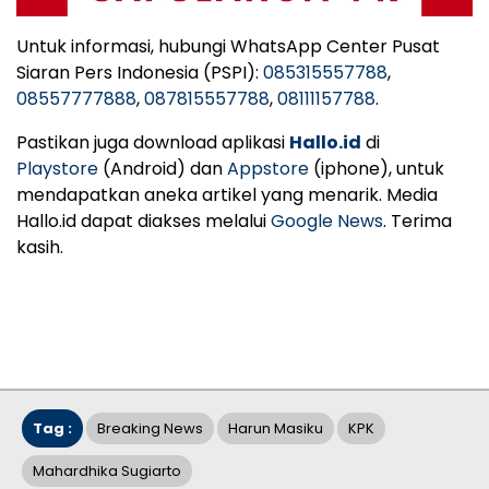
Untuk informasi, hubungi WhatsApp Center Pusat
Siaran Pers Indonesia (PSPI):
085315557788
,
08557777888
,
087815557788
,
08111157788
.
Pastikan juga download aplikasi
Hallo.id
di
Playstore
(Android) dan
Appstore
(iphone), untuk
mendapatkan aneka artikel yang menarik. Media
Hallo.id dapat diakses melalui
Google News
. Terima
kasih.
Tag :
Breaking News
Harun Masiku
KPK
Mahardhika Sugiarto