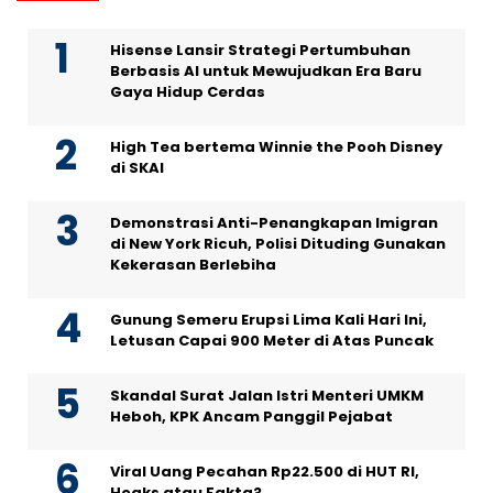
Hisense Lansir Strategi Pertumbuhan
Berbasis AI untuk Mewujudkan Era Baru
Gaya Hidup Cerdas
High Tea bertema Winnie the Pooh Disney
di SKAI
Demonstrasi Anti-Penangkapan Imigran
di New York Ricuh, Polisi Dituding Gunakan
Kekerasan Berlebiha
Gunung Semeru Erupsi Lima Kali Hari Ini,
Letusan Capai 900 Meter di Atas Puncak
Skandal Surat Jalan Istri Menteri UMKM
Heboh, KPK Ancam Panggil Pejabat
Viral Uang Pecahan Rp22.500 di HUT RI,
Hoaks atau Fakta?