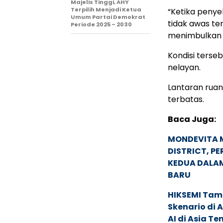
Majelis Tinggi, AHY
Terpilih Menjadi Ketua
“Ketika penye
Umum Partai Demokrat
tidak awas te
Periode 2025 – 2030
menimbulkan p
Kondisi terse
nelayan.
Lantaran ruan
terbatas.
Baca Juga:
MONDEVITA 
DISTRICT, P
KEDUA DALA
BARU
HIKSEMI Tam
Skenario di
AI di Asia T