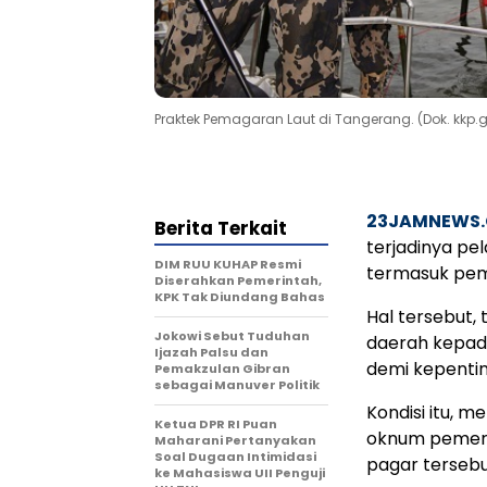
Praktek Pemagaran Laut di Tangerang. (Dok. kkp.g
23JAMNEWS
Berita Terkait
terjadinya pe
DIM RUU KUHAP Resmi
termasuk pem
Diserahkan Pemerintah,
KPK Tak Diundang Bahas
Hal tersebut,
Jokowi Sebut Tuduhan
daerah kepad
Ijazah Palsu dan
demi kepentin
Pemakzulan Gibran
sebagai Manuver Politik
Kondisi itu, 
Ketua DPR RI Puan
oknum pemeri
Maharani Pertanyakan
Soal Dugaan Intimidasi
pagar tersebu
ke Mahasiswa UII Penguji