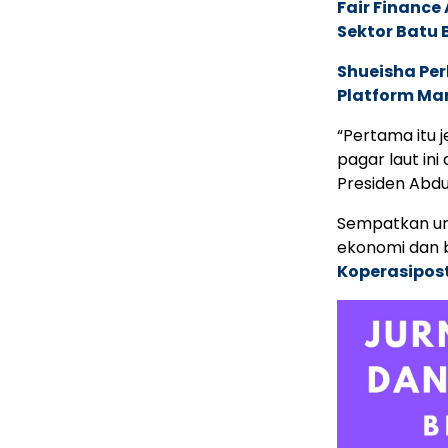
Fair Financ
Sektor Batu 
Shueisha Pe
Platform Ma
“Pertama itu 
pagar laut ini
Presiden Abdu
Sempatkan un
ekonomi dan b
Koperasipos