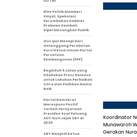
UU TNI
Elite Politik Memberi
Sinyal, Spekulasi
Perombakan Kabinet
Prabowo Kembali
Diperbincangkan Publik
Gus Ipul Menepi dari
Gelanggang Perebutan
Kursi Ketua Umum Partai
Persatuan
Pembangunan (PPP)
Beginilah 5 Jalan yang
Dilakukan Press Release
untuk Lakukan Perbaikan
Citra dan Pulihkan Nama
Baik
Partai Demokrat
Merespons Positif
Terkait Pernyataan
Presiden Soal Peluang
Koordinator N
AHY Ikuti Jejak SBY di
2030
Munawaroh Wa
Gerakan Nuran
SBY Menjadi Ketua