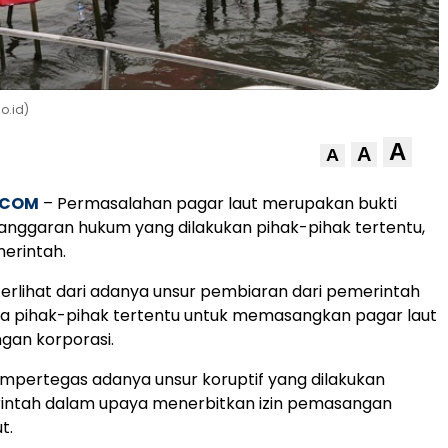
o.id)
A
A
A
.COM
– Permasalahan pagar laut merupakan bukti
langgaran hukum yang dilakukan pihak-pihak tertentu,
erintah.
 terlihat dari adanya unsur pembiaran dari pemerintah
a pihak-pihak tertentu untuk memasangkan pagar laut
gan korporasi.
mempertegas adanya unsur koruptif yang dilakukan
ntah dalam upaya menerbitkan izin pemasangan
t.