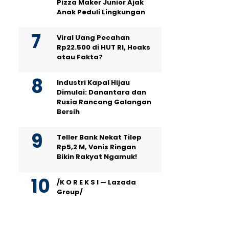
Pizza Maker Junior Ajak
Anak Peduli Lingkungan
Viral Uang Pecahan
Rp22.500 di HUT RI, Hoaks
atau Fakta?
Industri Kapal Hijau
Dimulai: Danantara dan
Rusia Rancang Galangan
Bersih
Teller Bank Nekat Tilep
Rp5,2 M, Vonis Ringan
Bikin Rakyat Ngamuk!
/K O R E K S I — Lazada
Group/