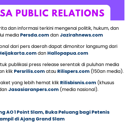
ita dan informasi terkini mengenai politik, hukum, dan
lui media
Persda.com
dan
Jazirahnews.com
ional dari pers daerah dapat dimonitor langsumg dari
Heijakarta.com
dan
Hallopapua.com
uk publikasi press release serentak di puluhan media
an klik
Persrilis.com
atau
Rilispers.com
(150an media).
aket yang lebih hemat klik
Rilisbisnis.com
(khusus
 dan
Jasasiaranpers.com
(media nasional).
g AO 1 Point Slam, Buka Peluang bagi Petenis
ampil di Ajang Grand Slam