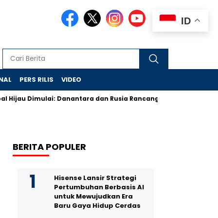
ID
NAL
PERS RILIS
VIDEO
au Dimulai: Danantara dan Rusia Rancang Galangan Bersih
De
BERITA POPULER
Hisense Lansir Strategi
Pertumbuhan Berbasis AI
untuk Mewujudkan Era
Baru Gaya Hidup Cerdas