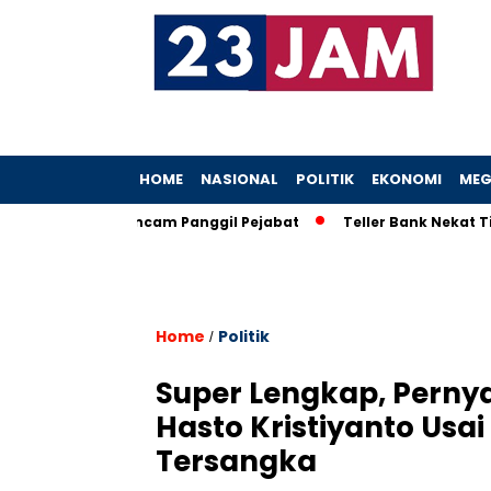
HOME
NASIONAL
POLITIK
EKONOMI
MEG
boh, KPK Ancam Panggil Pejabat
Teller Bank Nekat Tilep Rp5
Home
Politik
/
Super Lengkap, Perny
Hasto Kristiyanto Usa
Tersangka