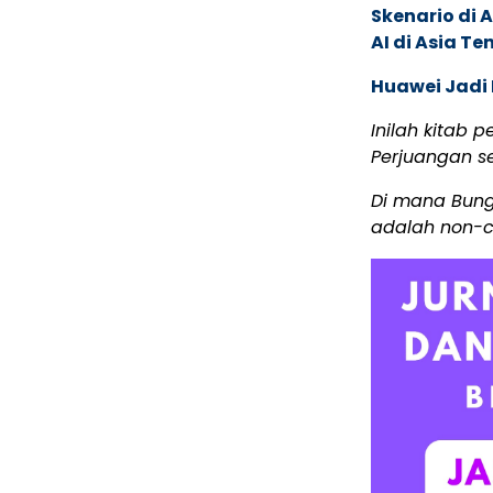
Skenario di
AI di Asia T
Huawei Jadi
Inilah kitab 
Perjuangan s
Di mana Bung 
adalah non-c