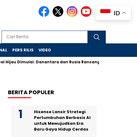
ID
NAL
PERS RILIS
VIDEO
u Dimulai: Danantara dan Rusia Rancang Galangan Bersih
De
BERITA POPULER
Hisense Lansir Strategi
Pertumbuhan Berbasis AI
untuk Mewujudkan Era
Baru Gaya Hidup Cerdas