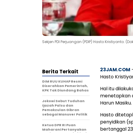
Sekjen PDI Perjuangan (PDIP) Hasto Kristiyanto. (Do
23JAM.COM
–
Berita Terkait
Hasto Kristi
DIM RUU KUHAP Resmi
Diserahkan Pemerintah,
Hal itu dilak
KPK Tak Diundang Bahas
menetapkan di
Jokowi Sebut Tuduhan
Harun Masiku.
Ijazah Palsu dan
Pemakzulan Gibran
Hasto ditetap
sebagai Manuver Politik
penyidikan (s
Ketua DPR RI Puan
bertanggal 2
Maharani Pertanyakan