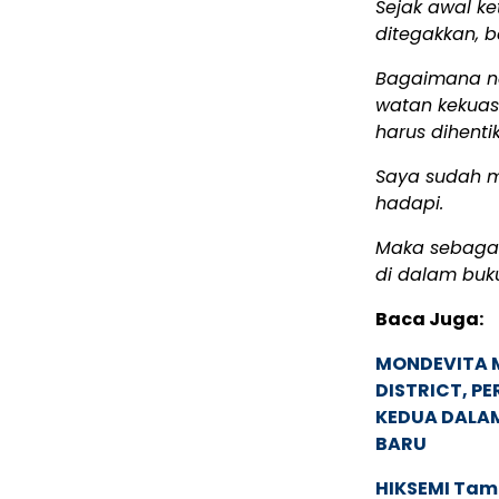
Sejak awal k
ditegakkan, b
Bagaimana ne
watan kekuas
harus dihenti
Saya sudah m
hadapi.
Maka sebagai
di dalam buku
Baca Juga:
MONDEVITA 
DISTRICT, P
KEDUA DALA
BARU
HIKSEMI Tam