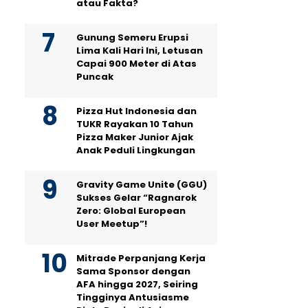
atau Fakta?
Gunung Semeru Erupsi
Lima Kali Hari Ini, Letusan
Capai 900 Meter di Atas
Puncak
Pizza Hut Indonesia dan
TUKR Rayakan 10 Tahun
Pizza Maker Junior Ajak
Anak Peduli Lingkungan
Gravity Game Unite (GGU)
Sukses Gelar “Ragnarok
Zero: Global European
User Meetup”!
Mitrade Perpanjang Kerja
Sama Sponsor dengan
AFA hingga 2027, Seiring
Tingginya Antusiasme