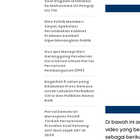
Soal Dugaan Intimidasi
ke Mahasiswa UII Penguji
UU TNI
Elite Politik Memberi
Sinyal, Spekulasi
Perombakan Kabinet
Prabowo Kembali
Diperbincangkan Publik
Gus Ipul Menepi dari
Gelanggang Perebutan
Kursi Ketua Umum Partai
Persatuan
Pembangunan (PPP)
Beginilah 5 Jalan yang
Dilakukan Press Release
untuk Lakukan Perbaikan
Citra dan Pulihkan Nama
Baik
Partai Demokrat
Merespons Positif
Terkait Pernyataan
Di bawah ini 
Presiden Soal Peluang
video yang be
AHY Ikuti Jejak SBY di
2030
sebagai beriku