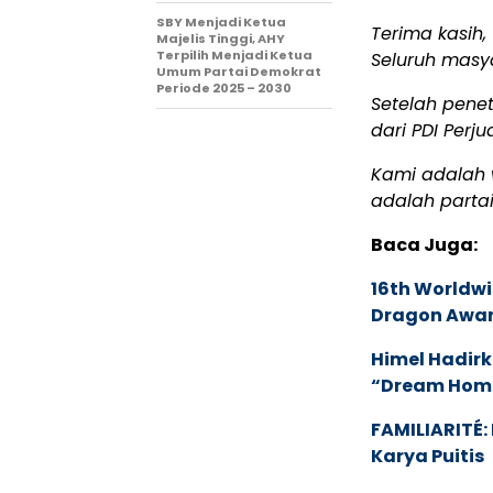
SBY Menjadi Ketua
Terima kasih,
Majelis Tinggi, AHY
Terpilih Menjadi Ketua
Seluruh masy
Umum Partai Demokrat
Periode 2025 – 2030
Setelah pene
dari PDI Per
Kami adalah 
adalah parta
Baca Juga:
16th Worldwi
Dragon Award
Himel Hadirk
“Dream Hom
FAMILIARITÉ
Karya Puitis