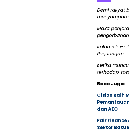
Demi rakyat b
menyampaika
Maka penjara
pengorbanan 
Itulah nilai-n
Perjuangan.
Ketika muncu
terhadap sos
Baca Juga:
Cision Raih
Pemantauan d
dan AEO
Fair Financ
Sektor Batu 