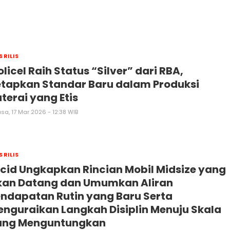
S RILIS
licel Raih Status “Silver” dari RBA,
tapkan Standar Baru dalam Produksi
terai yang Etis
sa, 17 Mar 2026 - 12:38 WIB
S RILIS
cid Ungkapkan Rincian Mobil Midsize yang
kan Datang dan Umumkan Aliran
ndapatan Rutin yang Baru Serta
nguraikan Langkah Disiplin Menuju Skala
ang Menguntungkan