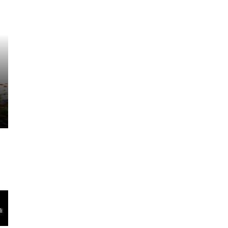
PERS RILIS
Shueisha Perluas Jangkau
MANGA MILLION, Platform
dalam 100 Bahasa
i