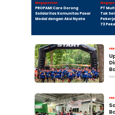
Megapolitan
Megapol
nggilan Polisi, 2
PROPAMI Care Dorong
PT Mult
 BNI Kasus
Solidaritas Komunitas Pasar
Tak Sel
emaran Nama
Modal dengan Aksi Nyata
Pekerj
nggil Paksa
73 Peke
PER
Up
Di
Ba
Sela
PER
S
B