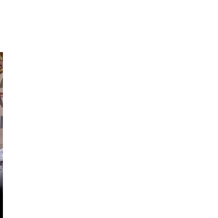
Nasional
Nasional
Prabowo di Istana
Skandal Surat 
Brasil: Simbol
Istri Menteri U
Globalisasi di Tengah
Heboh, KPK An