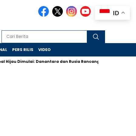
ID
NAL
PERS RILIS
VIDEO
 Dimulai: Danantara dan Rusia Rancang Galangan Bersih
Demo
Headline