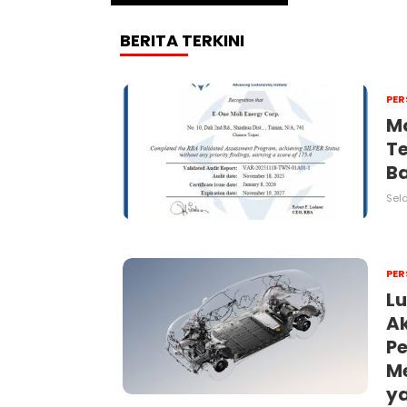
BERITA TERKINI
PER
Mo
Te
Ba
Sela
PER
Lu
A
Pe
Me
y