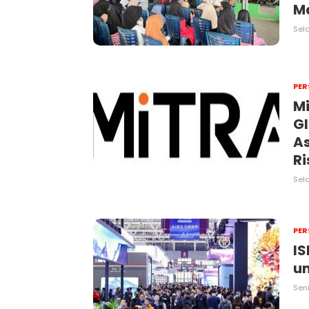
M
Sel
PER
Mi
Gl
As
Ri
Sel
PER
IS
un
Seni