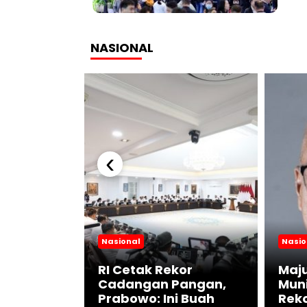
NASIONAL
‹
Nasional
Nasio
mmanuel
ambut
RI Cetak Rekor
Maju
karta,
Cadangan Pangan,
Muni
Strategis
Prabowo: Ini Buah
Reko