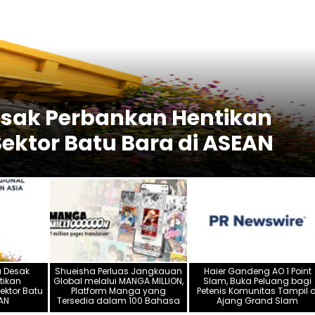
Desak Perbankan Hentikan
ktor Batu Bara di ASEAN
a Desak
Shueisha Perluas Jangkauan
Haier Gandeng AO 1 Point
tikan
Global melalui MANGA MILLION,
Slam, Buka Peluang bagi
ektor Batu
Platform Manga yang
Petenis Komunitas Tampil d
AN
Tersedia dalam 100 Bahasa
Ajang Grand Slam