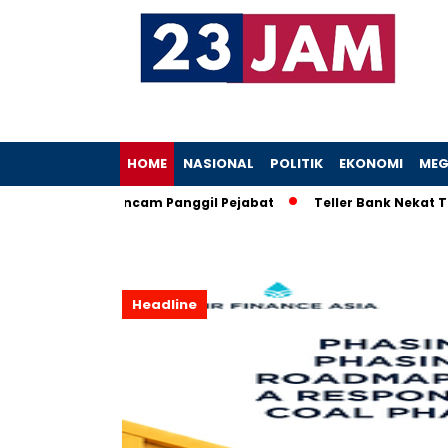
HOME
NASIONAL
POLITIK
EKONOMI
MEG
oh, KPK Ancam Panggil Pejabat
Teller Bank Nekat Tilep Rp5,
Headline