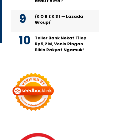
atau Fakta?
Megapolitan
Megapolitan
Mulai Januari 2025,
Hasil Tes DNA 2 Minggu La
Perusahaan Umum Daerah PAM
Polisi Selidiki Kasus Bayi
/K O R E K S I — Lazada
Group/
Jaya Naikkan Tarif Air Minum
Tertukar di Rumah Sakit 
untuk Pelanggan
Jakarta Cempaka Putih
Teller Bank Nekat Tilep
Rp5,2 M, Vonis Ringan
Bikin Rakyat Ngamuk!