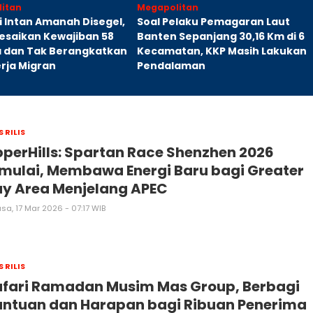
itan
Megapolitan
i Intan Amanah Disegel,
Soal Pelaku Pemagaran Laut
esaikan Kewajiban 58
Banten Sepanjang 30,16 Km di 6
a dan Tak Berangkatkan
Kecamatan, KKP Masih Lakukan
rja Migran
Pendalaman
S RILIS
perHills: Spartan Race Shenzhen 2026
mulai, Membawa Energi Baru bagi Greater
y Area Menjelang APEC
sa, 17 Mar 2026 - 07:17 WIB
S RILIS
afari Ramadan Musim Mas Group, Berbagi
antuan dan Harapan bagi Ribuan Penerima