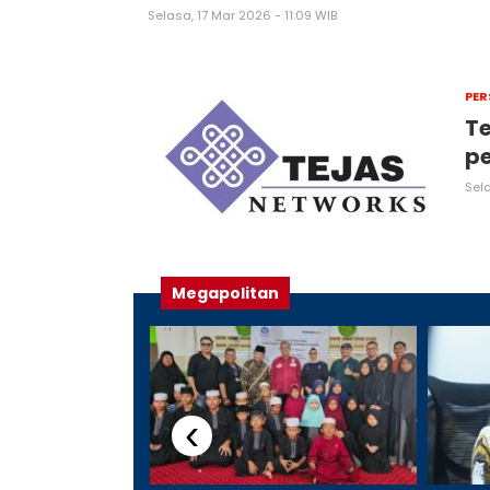
Selasa, 17 Mar 2026 - 11:09 WIB
PER
Te
pe
Sel
Megapolitan
‹