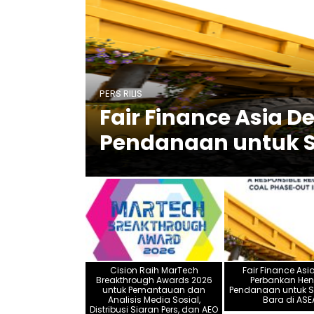
s 2026
PERS RILIS
sial,
Fair Finance Asia 
Pendanaan untuk Se
Cision Raih MarTech
Fair Finance Asi
Breakthrough Awards 2026
Perbankan Hen
untuk Pemantauan dan
Pendanaan untuk S
Analisis Media Sosial,
Bara di ASE
Distribusi Siaran Pers, dan AEO