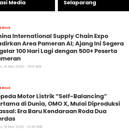
asi Media
Selaparang
S RILIS
ina International Supply Chain Expo
dirkan Area Pameran AI; Ajang Ini Segera
gelar 100 Hari Lagi dengan 500+ Peserta
ameran
n, 16 Mar 2026 - 14:10 WIB
S RILIS
peda Motor Listrik “Self-Balancing”
rtama di Dunia, OMO X, Mulai Diproduksi
ssal: Era Baru Kendaraan Roda Dua
erdas
n, 16 Mar 2026 - 10:49 WIB