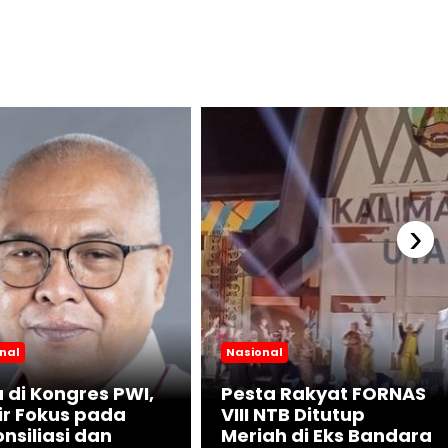
›
nal
Nasional
 di Kongres PWI,
Pesta Rakyat FORNAS
r Fokus pada
VIII NTB Ditutup
nsiliasi dan
Meriah di Eks Bandara